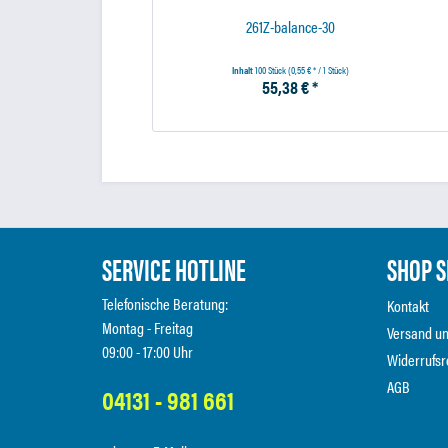
261Z-balance-30
Inhalt
100 Stück
(0,55 € * / 1 Stück)
55,38 € *
SERVICE HOTLINE
SHOP S
Telefonische Beratung:
Kontakt
Montag - Freitag
Versand u
09:00 - 17:00 Uhr
Widerrufsr
AGB
04131 - 981 661