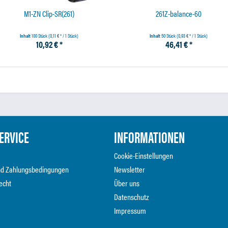
M1-ZN Clip-SR(261)
261Z-balance-60
Inhalt
100 Stück
(0,11 € * / 1 Stück)
Inhalt
50 Stück
(0,93 € * / 1 Stück)
10,92 € *
46,41 € *
ERVICE
INFORMATIONEN
Cookie-Einstellungen
nd Zahlungsbedingungen
Newsletter
echt
Über uns
Datenschutz
Impressum