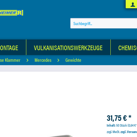
MONTAGE
VULKANISATIONSWERKZEUGE
CHEMIS
ose Klammer
Mercedes
Gewichte
31,75 € *
Inhalt:
50 Stück (0,64 € *
zzgl. MwSt.
zzgl. Versa