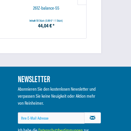
261Z-balance-55
261Z-balance-
Inhalt
50 Stück
(0,88 € * / 1 Stück)
Inhalt
50 Stück
(0,81 € * / 1
44,04 € *
40,61 € *
NEWSLETTER
Abonnieren Sie den kostenlosen Newsletter und
verpassen Sie keine Neuigkeit oder Aktion mehr
von Reinheimer.
Ich habe die
Datenschutzbestimmungen
zur