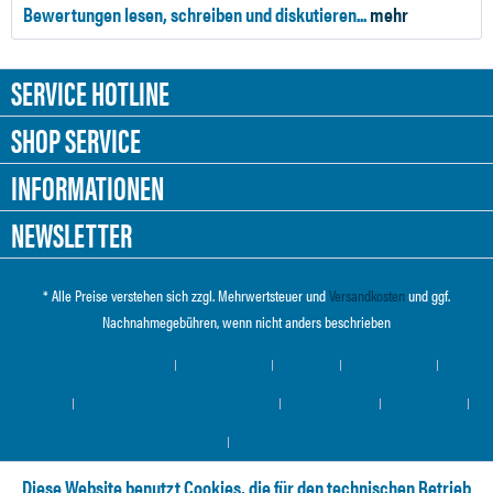
Bewertungen lesen, schreiben und diskutieren...
mehr
SERVICE HOTLINE
SHOP SERVICE
INFORMATIONEN
NEWSLETTER
* Alle Preise verstehen sich zzgl. Mehrwertsteuer und
Versandkosten
und ggf.
Nachnahmegebühren, wenn nicht anders beschrieben
Cookie-Einstellungen
Händler-Login
Über uns
Hilfe / Support
Kontakt
Versand und Zahlungsbedingungen
Widerrufsrecht
Datenschutz
AGB
Impressum
Diese Website benutzt Cookies, die für den technischen Betrieb