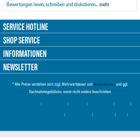
Bewertungen lesen, schreiben und diskutieren...
mehr
SERVICE HOTLINE
SHOP SERVICE
INFORMATIONEN
NEWSLETTER
* Alle Preise verstehen sich zzgl. Mehrwertsteuer und
Versandkosten
und ggf.
Nachnahmegebühren, wenn nicht anders beschrieben
Cookie-Einstellungen
Händler-Login
Über uns
Hilfe / Support
Kontakt
Versand und Zahlungsbedingungen
Widerrufsrecht
Datenschutz
AGB
Impressum