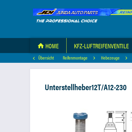
HOME
KFZ-LUFTREIFENVENTILE
Übersicht
Reifenmontage
Hebezeuge
Unterstellheber12T/A12-230