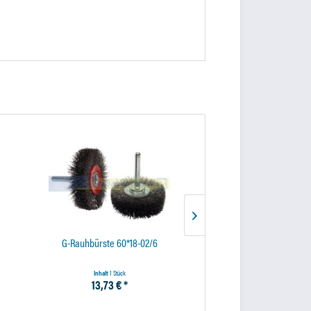
G-Rauhbürste 60*18-02/6
Schleifer CP873K-28
Inhalt
1 Stück
Inhalt
1 Stück
13,73 € *
240,00 € *