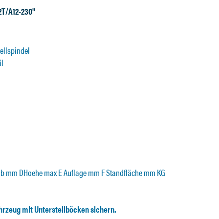
2T/A12-230"
ellspindel
il
Hub mm DHoehe max E Auflage mm F Standfläche mm KG
rzeug mit Unterstellböcken sichern.