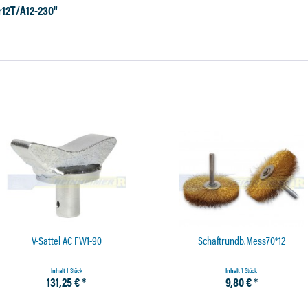
r12T/A12-230"
V-Sattel AC FW1-90
Schaftrundb.Mess70*12
Inhalt
1 Stück
Inhalt
1 Stück
131,25 € *
9,80 € *