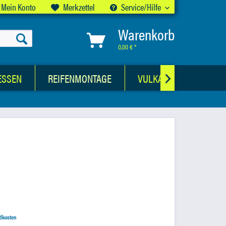
Mein Konto
Merkzettel
Service/Hilfe
Warenkorb
0,00 € *
ESSEN
REIFENMONTAGE
VULKANISATIONSWER

ndkosten