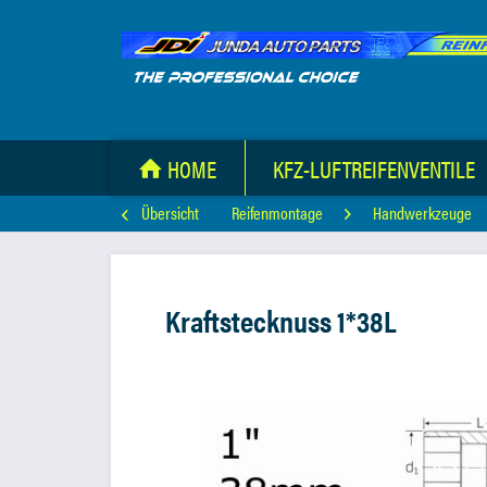
HOME
KFZ-LUFTREIFENVENTILE
Übersicht
Reifenmontage
Handwerkzeuge
Kraftstecknuss 1*38L