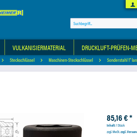
VULKANISIERMATERIAL
DRUCKLUFT-PRÜFEN-M
Steckschlüssel
Maschinen-Steckschlüssel
Sonderstahl 1" la
85,16 € *
Inhalt:
1 Stück
zzgl. MwSt.
zzgl. Versa