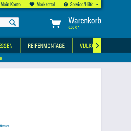
Mein Konto
Merkzettel
Service/Hilfe
Warenkorb
0,00 € *
ESSEN
REIFENMONTAGE
VULKANISATIONSWER

ng
ndkosten