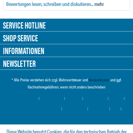
Bewertungen lesen, schreiben und diskutieren...
mehr
SERVICE HOTLINE
SHOP SERVICE
INFORMATIONEN
NEWSLETTER
* Alle Preise verstehen sich zzgl. Mehrwertsteuer und
Versandkosten
und ggf.
Nachnahmegebühren, wenn nicht anders beschrieben
Cookie-Einstellungen
Händler-Login
Über uns
Hilfe / Support
Kontakt
Versand und Zahlungsbedingungen
Widerrufsrecht
Datenschutz
AGB
Impressum
Diese Website benutzt Cookies, die für den technischen Betrieb der