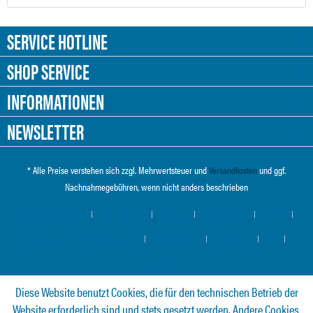
SERVICE HOTLINE
SHOP SERVICE
INFORMATIONEN
NEWSLETTER
* Alle Preise verstehen sich zzgl. Mehrwertsteuer und
Versandkosten
und ggf.
Nachnahmegebühren, wenn nicht anders beschrieben
Cookie-Einstellungen
Händler-Login
Über uns
Hilfe / Support
Kontakt
Versand und Zahlungsbedingungen
Widerrufsrecht
Datenschutz
AGB
Impressum
Diese Website benutzt Cookies, die für den technischen Betrieb der
Website erforderlich sind und stets gesetzt werden. Andere Cookies,