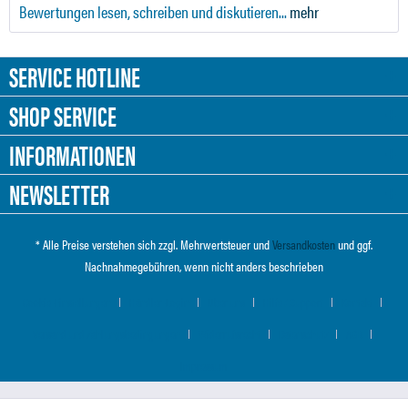
Bewertungen lesen, schreiben und diskutieren...
mehr
SERVICE HOTLINE
SHOP SERVICE
INFORMATIONEN
NEWSLETTER
* Alle Preise verstehen sich zzgl. Mehrwertsteuer und
Versandkosten
und ggf.
Nachnahmegebühren, wenn nicht anders beschrieben
Cookie-Einstellungen
Händler-Login
Über uns
Hilfe / Support
Kontakt
Versand und Zahlungsbedingungen
Widerrufsrecht
Datenschutz
AGB
Impressum