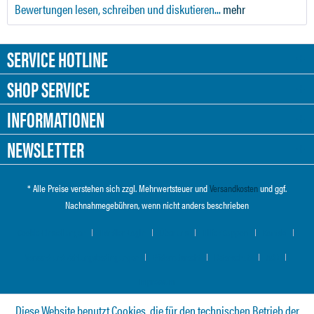
Bewertungen lesen, schreiben und diskutieren...
mehr
SERVICE HOTLINE
SHOP SERVICE
INFORMATIONEN
NEWSLETTER
* Alle Preise verstehen sich zzgl. Mehrwertsteuer und
Versandkosten
und ggf.
Nachnahmegebühren, wenn nicht anders beschrieben
Cookie-Einstellungen
Händler-Login
Über uns
Hilfe / Support
Kontakt
Versand und Zahlungsbedingungen
Widerrufsrecht
Datenschutz
AGB
Impressum
Diese Website benutzt Cookies, die für den technischen Betrieb der