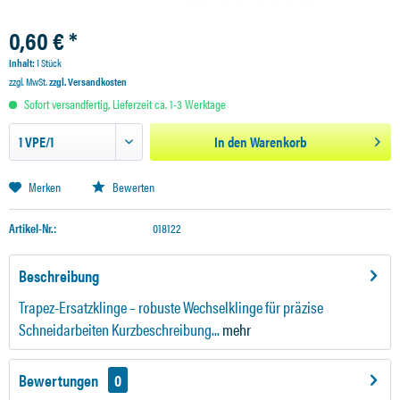
0,60 € *
Inhalt:
1 Stück
zzgl. MwSt.
zzgl. Versandkosten
Sofort versandfertig, Lieferzeit ca. 1-3 Werktage
In den
Warenkorb
Merken
Bewerten
Artikel-Nr.:
018122
Beschreibung
Trapez-Ersatzklinge – robuste Wechselklinge für präzise
Schneidarbeiten Kurzbeschreibung...
mehr
Bewertungen
0