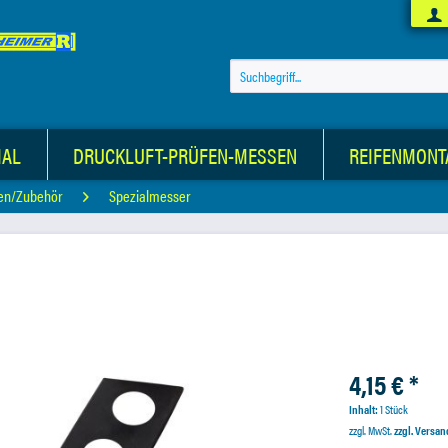
IAL
DRUCKLUFT-PRÜFEN-MESSEN
REIFENMONT
en/Zubehör
Spezialmesser
4,15 € *
Inhalt:
1 Stück
zzgl. MwSt.
zzgl. Versa