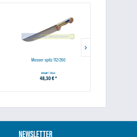
Messer spitz 112/260
Schleifsch.55*10 
Inhalt
1 Stück
Inhalt
1 Stück
48,30 € *
12,75 € *
NEWSLETTER