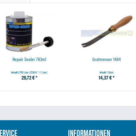
Repair Sealer 783ml
Gratmesser 1484
Inhalt
0.783 Liter
(37,96 € * / 1 Liter)
Inhalt
1 Stück
29,72 € *
14,37 € *
ERVICE
INFORMATIONEN