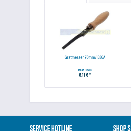
Gratmesser 70mm/1336A
Inhalt
1 Stück
8,11 € *
SERVICE HOTLINE
SHOP S