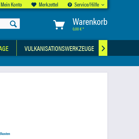
Mein Konto
Merkzettel
Service/Hilfe
Warenkorb
0,00 € *
AGE
VULKANISATIONSWERKZEUGE
CHEMISCHE

ndkosten