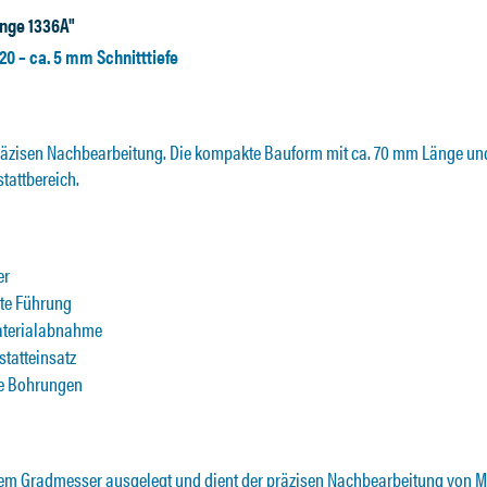
nge 1336A"
0 – ca. 5 mm Schnitttiefe
räzisen Nachbearbeitung. Die kompakte Bauform mit ca. 70 mm Länge und d
stattbereich.
er
rte Führung
 Materialabnahme
tatteinsatz
ne Bohrungen
einem Gradmesser ausgelegt und dient der präzisen Nachbearbeitung von Ma