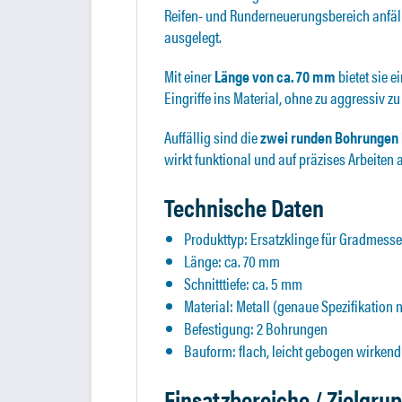
Reifen- und Runderneuerungsbereich anfällt.
ausgelegt.
Mit einer
Länge von ca. 70 mm
bietet sie e
Eingriffe ins Material, ohne zu aggressiv z
Auffällig sind die
zwei runden Bohrungen 
wirkt funktional und auf präzises Arbeite
Technische Daten
Produkttyp: Ersatzklinge für Gradmesse
Länge: ca. 70 mm
Schnitttiefe: ca. 5 mm
Material: Metall (genaue Spezifikation 
Befestigung: 2 Bohrungen
Bauform: flach, leicht gebogen wirkend
Einsatzbereiche / Zielgru