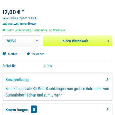
12,00 € *
Inhalt:
6 Stück (2,00 € * / 1 Stück)
zzgl. MwSt.
zzgl. Versandkosten
Sofort versandfertig, Lieferzeit ca. 1-3 Werktage
In den
Warenkorb
Merken
Bewerten
Artikel-Nr.:
011796
Beschreibung
Rauhklingensatz R6 Mini-Rauhklingen zum groben Aufrauhen von
Gummioberflächen und zum...
mehr
Bewertungen
0