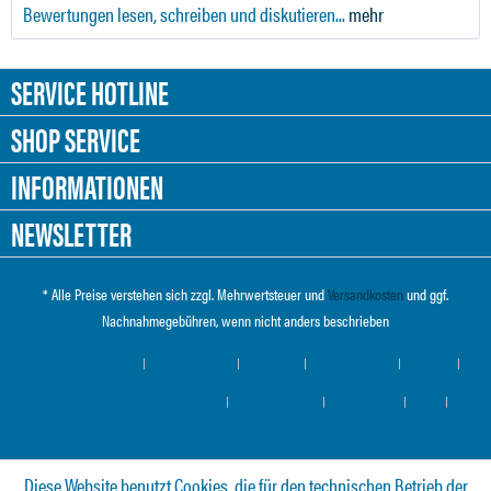
Bewertungen lesen, schreiben und diskutieren...
mehr
SERVICE HOTLINE
SHOP SERVICE
INFORMATIONEN
NEWSLETTER
* Alle Preise verstehen sich zzgl. Mehrwertsteuer und
Versandkosten
und ggf.
Nachnahmegebühren, wenn nicht anders beschrieben
Cookie-Einstellungen
Händler-Login
Über uns
Hilfe / Support
Kontakt
Versand und Zahlungsbedingungen
Widerrufsrecht
Datenschutz
AGB
Impressum
Diese Website benutzt Cookies, die für den technischen Betrieb der