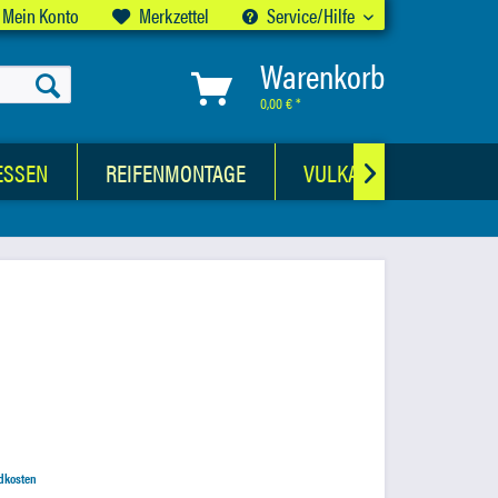
Mein Konto
Merkzettel
Service/Hilfe
Warenkorb
0,00 € *
ESSEN
REIFENMONTAGE
VULKANISATIONSWER

ndkosten