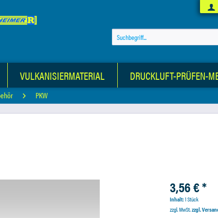
VULKANISIERMATERIAL
DRUCKLUFT-PRÜFEN-M
behör
PKW
3,56 € *
Inhalt:
1 Stück
zzgl. MwSt.
zzgl. Versa