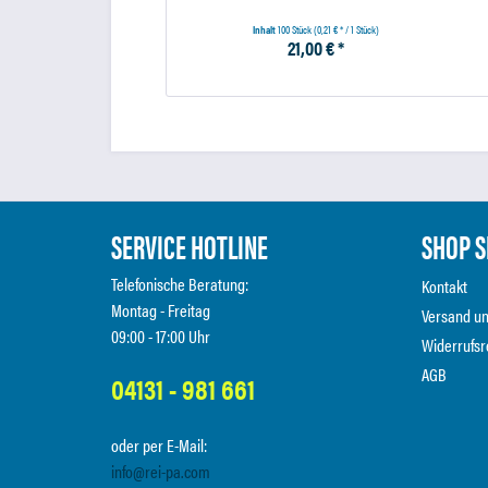
Inhalt
100 Stück
(0,21 € * / 1 Stück)
21,00 € *
SERVICE HOTLINE
SHOP S
Telefonische Beratung:
Kontakt
Montag - Freitag
Versand u
09:00 - 17:00 Uhr
Widerrufsr
AGB
04131 - 981 661
oder per E-Mail:
info@rei-pa.com