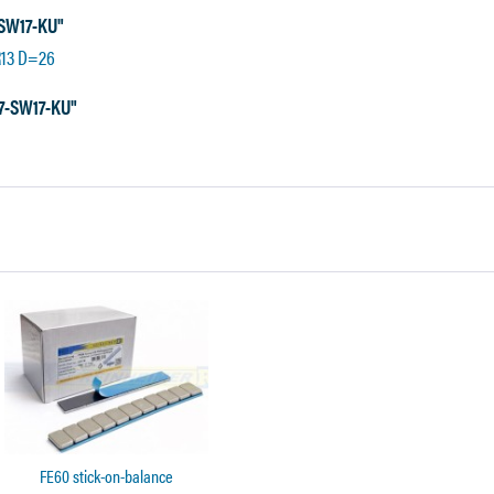
-SW17-KU"
R13 D=26
27-SW17-KU"
FE60 stick-on-balance