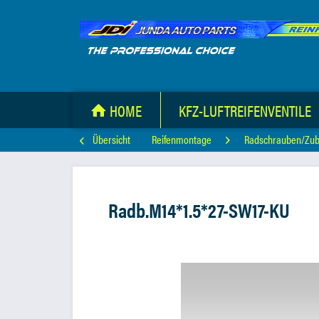
HOME
KFZ-LUFTREIFENVENTILE
Übersicht
Reifenmontage
Radschrauben/Zu
Radb.M14*1.5*27-SW17-KU