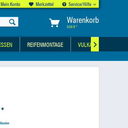
Mein Konto
Merkzettel
Service/Hilfe
Warenkorb
0,00 € *
ESSEN
REIFENMONTAGE
VULKANISATIONSWER

 *
ndkosten