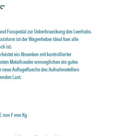
-C"
und Fusspedal zur Ueberbrueckung des Leerhubs.
sisform ist der Wagenheber ideal fuer alle
h ist.
eistet ein Absenken mit kontrollierter
esten Metallraeder ermoeglichen ein gutes
ie neue Auflageflaeche des Aufnahmetellers
benden Last.
 E mm F mm Kg