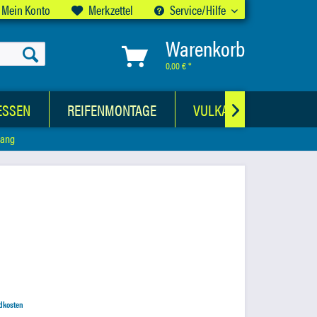
Mein Konto
Merkzettel
Service/Hilfe
Warenkorb
0,00 € *
ESSEN
REIFENMONTAGE
VULKANISATIONSWER

lang
ndkosten