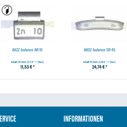
A62Z-balance AR-10
A80Z-balance SR-45
Inhalt
100 Stück
(0,12 € * / 1 Stück)
Inhalt
50 Stück
(0,49 € * / 1 Stück)
11,53 € *
24,74 € *
ERVICE
INFORMATIONEN