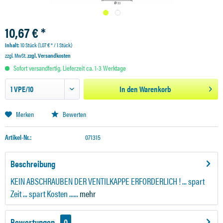
10,67 € *
Inhalt:
10 Stück (1,07 € * / 1 Stück)
zzgl. MwSt.
zzgl. Versandkosten
Sofort versandfertig, Lieferzeit ca. 1-3 Werktage
In den
Warenkorb
Merken
Bewerten
Artikel-Nr.:
071315
Beschreibung
KEIN ABSCHRAUBEN DER VENTILKAPPE ERFORDERLICH ! ... spart
Zeit ... spart Kosten ......
mehr
Bewertungen
0