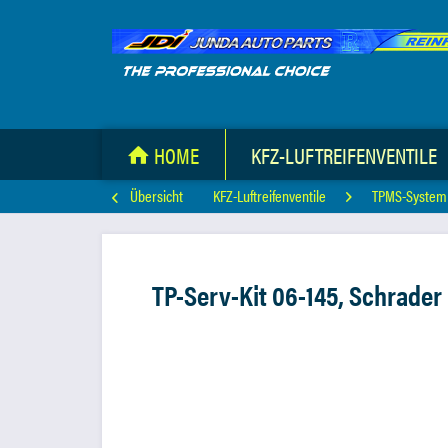
HOME
KFZ-LUFTREIFENVENTILE
Übersicht
KFZ-Luftreifenventile
TPMS-System
TP-Serv-Kit 06-145, Schrader