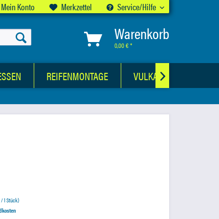
Mein Konto
Merkzettel
Service/Hilfe
Warenkorb
0,00 € *
ESSEN
REIFENMONTAGE
VULKANISATIONSWER

 / 1 Stück)
ndkosten