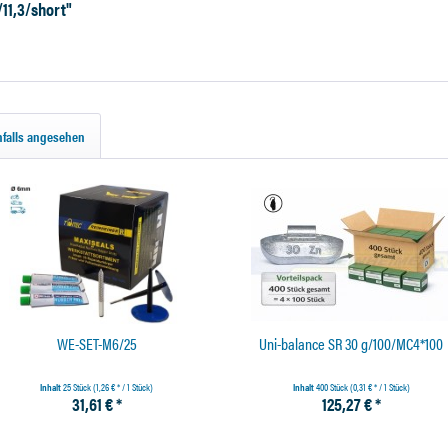
11,3/short"
falls angesehen
WE-SET-M6/25
Uni-balance SR 30 g/100/MC4*100
Inhalt
25 Stück
(1,26 € * / 1 Stück)
Inhalt
400 Stück
(0,31 € * / 1 Stück)
31,61 € *
125,27 € *