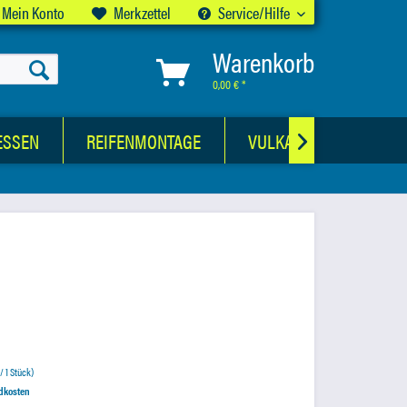
Mein Konto
Merkzettel
Service/Hilfe
Warenkorb
0,00 € *
ESSEN
REIFENMONTAGE
VULKANISATIONSWER

 / 1 Stück)
ndkosten