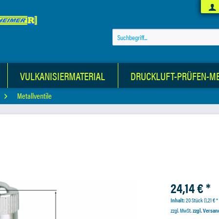
VULKANISIERMATERIAL
DRUCKLUFT-PRÜFEN-M
Metallventile
24,14 € *
Inhalt:
20 Stück (1,21 € *
zzgl. MwSt.
zzgl. Versa