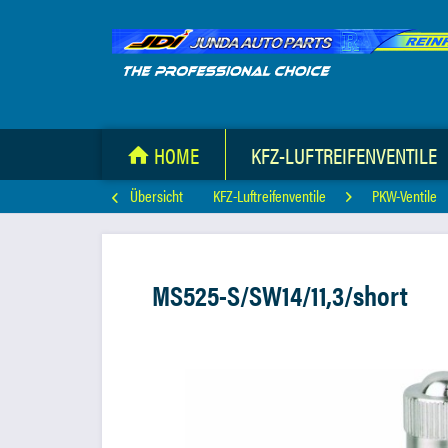
HOME
KFZ-LUFTREIFENVENTILE
Übersicht
KFZ-Luftreifenventile
PKW-Ventile
MS525-S/SW14/11,3/short