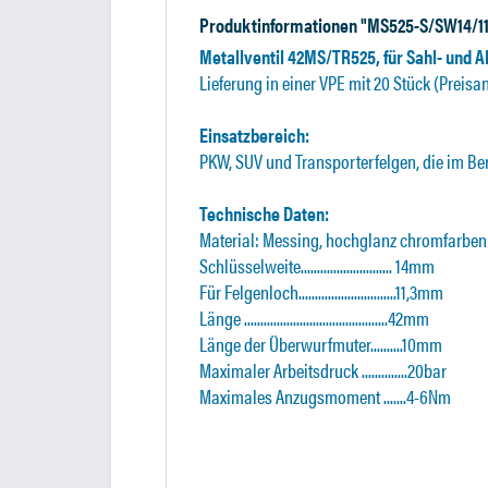
Produktinformationen "MS525-S/SW14/11
Metallventil 42MS/TR525, für Sahl- und 
Lieferung in einer VPE mit 20 Stück
(Preisa
Einsatzbereich:
PKW, SUV und Transporterfelgen, die im Be
Technische Daten:
Material: Messing, hochglanz chromfarben 
Schlüsselweite............................ 14mm
Für Felgenloch..............................11,3mm
Länge ............................................42mm
Länge der Überwurfmuter..........10mm
Maximaler Arbeitsdruck ..............20bar
Maximales Anzugsmoment .......4-6Nm