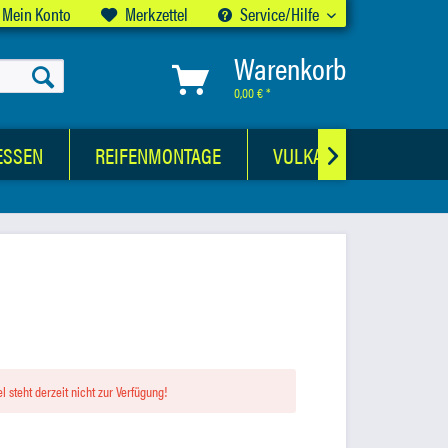
Mein Konto
Merkzettel
Service/Hilfe
Warenkorb
0,00 € *
ESSEN
REIFENMONTAGE
VULKANISATIONSWER

el steht derzeit nicht zur Verfügung!