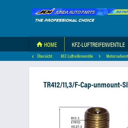
HOME
KFZ-LUFTREIFENVENTILE
Übersicht
KFZ-Luftreifenventile
Motorradvent
TR412/11,3/F-Cap-unmount-S