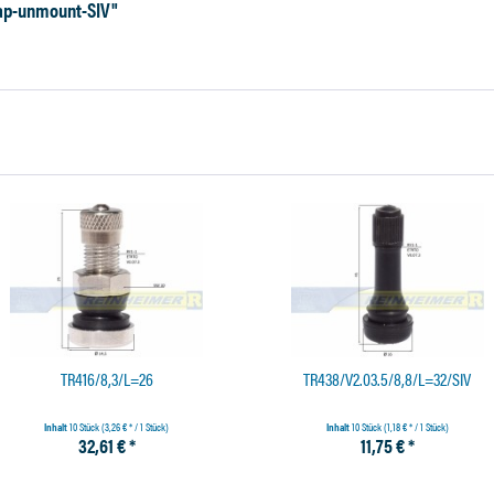
Cap-unmount-SIV"
TR416/8,3/L=26
TR438/V2.03.5/8,8/L=32/SIV
Inhalt
10 Stück
(3,26 € * / 1 Stück)
Inhalt
10 Stück
(1,18 € * / 1 Stück)
32,61 € *
11,75 € *