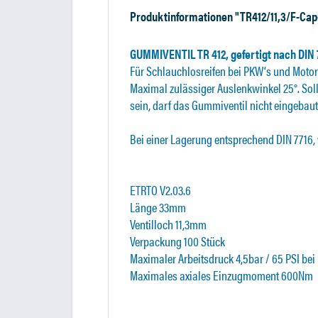
Produktinformationen "TR412/11,3/F-Ca
GUMMIVENTIL TR 412, gefertigt nach DIN 
Für Schlauchlosreifen bei PKW‘s und Motor
Maximal zulässiger Auslenkwinkel 25°. Sol
sein, darf das Gummiventil nicht eingebaut
Bei einer Lagerung entsprechend DIN 7716,
ETRTO V2.03.6
Länge 33mm
Ventilloch 11,3mm
Verpackung 100 Stück
Maximaler Arbeitsdruck 4,5bar / 65 PSI be
Maximales axiales Einzugmoment 600Nm