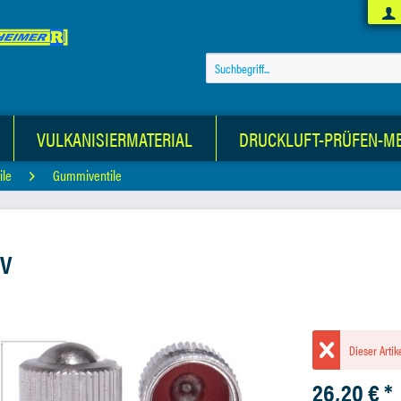
VULKANISIERMATERIAL
DRUCKLUFT-PRÜFEN-M
ile
Gummiventile
IV
Dieser Artik
26,20 € *