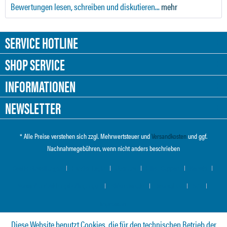
Bewertungen lesen, schreiben und diskutieren...
mehr
SERVICE HOTLINE
SHOP SERVICE
INFORMATIONEN
NEWSLETTER
* Alle Preise verstehen sich zzgl. Mehrwertsteuer und
Versandkosten
und ggf.
Nachnahmegebühren, wenn nicht anders beschrieben
Cookie-Einstellungen
Händler-Login
Über uns
Hilfe / Support
Kontakt
Versand und Zahlungsbedingungen
Widerrufsrecht
Datenschutz
AGB
Impressum
Diese Website benutzt Cookies, die für den technischen Betrieb der