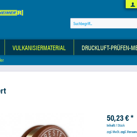
VULKANISIERMATERIAL
DRUCKLUFT-PRÜFEN-M
fer
rt
50,23 € *
Inhalt:
1 Stück
zzgl. MwSt.
zzgl. Versa