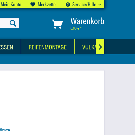
Mein Konto
Merkzettel
Service/Hilfe
Warenkorb
0,00 € *
ESSEN
REIFENMONTAGE
VULKANISATIONSWER

ndkosten