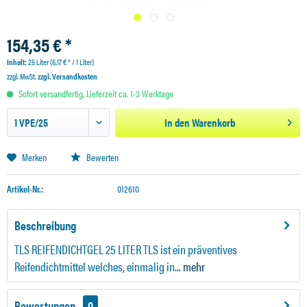
154,35 € *
Inhalt:
25 Liter (6,17 € * / 1 Liter)
zzgl. MwSt.
zzgl. Versandkosten
Sofort versandfertig, Lieferzeit ca. 1-3 Werktage
In den
Warenkorb
Merken
Bewerten
Artikel-Nr.:
012610
Beschreibung
TLS REIFENDICHTGEL 25 LITER TLS ist ein präventives
Reifendichtmittel welches, einmalig in...
mehr
Bewertungen
0