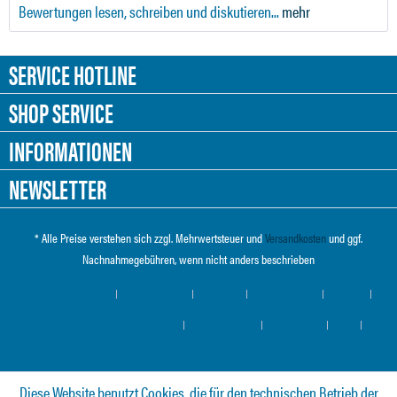
Bewertungen lesen, schreiben und diskutieren...
mehr
SERVICE HOTLINE
SHOP SERVICE
INFORMATIONEN
NEWSLETTER
* Alle Preise verstehen sich zzgl. Mehrwertsteuer und
Versandkosten
und ggf.
Nachnahmegebühren, wenn nicht anders beschrieben
Cookie-Einstellungen
Händler-Login
Über uns
Hilfe / Support
Kontakt
Versand und Zahlungsbedingungen
Widerrufsrecht
Datenschutz
AGB
Impressum
Diese Website benutzt Cookies, die für den technischen Betrieb der