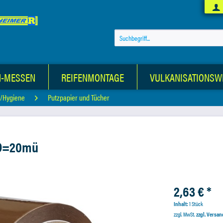
N-MESSEN
REIFENMONTAGE
VULKANISATIONSW
z/Hygiene
Putzpapier und Tücher
D=20mü
2,63 € *
Inhalt:
1 Stück
zzgl. MwSt.
zzgl. Versa