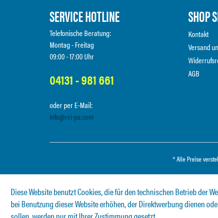
SERVICE HOTLINE
SHOP S
Telefonische Beratung:
Kontakt
Montag - Freitag
Versand u
09:00 - 17:00 Uhr
Widerrufsr
AGB
04131 - 981 661
oder per E-Mail:
info@rei-pa.com
* Alle Preise verst
Diese Website benutzt Cookies, die für den technischen Betrieb der We
bei Benutzung dieser Website erhöhen, der Direktwerbung dienen oder
sollen, werden nur mit Ihrer Zustimmung gesetzt.