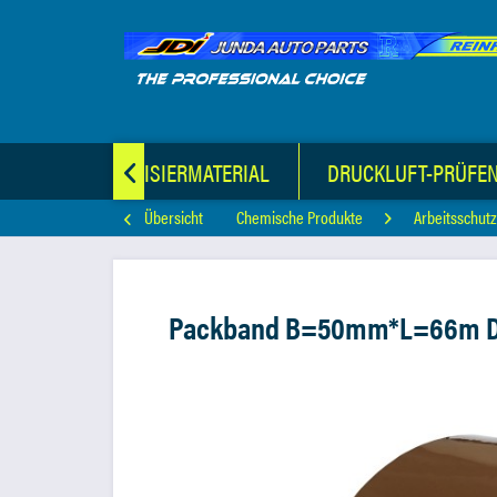
LE
VULKANISIERMATERIAL
DRUCKLUFT-PRÜFE

Übersicht
Chemische Produkte
Arbeitsschut
Packband B=50mm*L=66m 