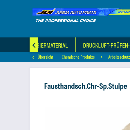
E
VULKANISIERMATERIAL
DRUCKLUFT-PRÜFEN

Übersicht
Chemische Produkte
Arbeitsschut
Fausthandsch.Chr-Sp.Stulpe