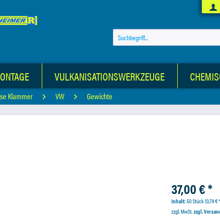
MONTAGE
VULKANISATIONSWERKZEUGE
CHEMIS
ose Klammer
VW
Gewichte
37,00 € *
Inhalt:
50 Stück (0,74 € *
zzgl. MwSt.
zzgl. Versa