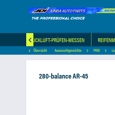
TERIAL
DRUCKLUFT-PRÜFEN-MESSEN
REIFEN

Übersicht
Auswuchtgewichte
PKW
L
280-balance AR-45