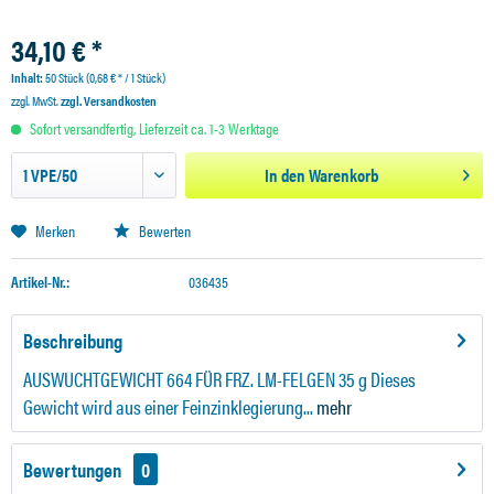
34,10 € *
Inhalt:
50 Stück (0,68 € * / 1 Stück)
zzgl. MwSt.
zzgl. Versandkosten
Sofort versandfertig, Lieferzeit ca. 1-3 Werktage
In den
Warenkorb
Merken
Bewerten
Artikel-Nr.:
036435
Beschreibung
AUSWUCHTGEWICHT 664 FÜR FRZ. LM-FELGEN 35 g Dieses
Gewicht wird aus einer Feinzinklegierung...
mehr
Bewertungen
0